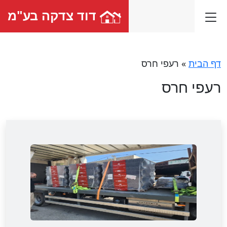
דוד צדקה בע"מ
דף הבית
»
רעפי חרס
רעפי חרס