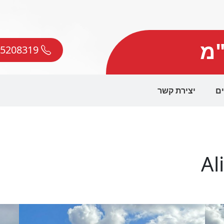
"מ
050-5208319
ים
יצירת קשר
Al