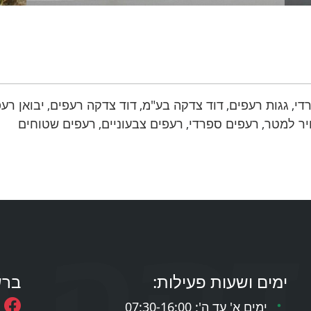
די
גגות רעפים
דוד צדקה בע"מ
דוד צדקה רעפים
יבואן רע
,
,
,
,
יר למטר
רעפים ספרדי
רעפים צבעוניים
רעפים שטוחים
,
,
,
ימים ושעות פעילות:
ברש
ימים א' עד ה': 07:30-16:00