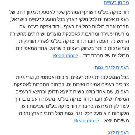
מחסן רעפים
דוד צדקה בע"מ השותף המהימן שלך לאספקת מגוון רחב של
רעפים איכותיים לכל חלקי הארץ בכל הנוגע לרעפים בישראל,
חברה אחת בולטת כחלוצה בענף – דוד צדקה בע"מ. עם
מורשת עשירה ומחויבות לאספקת מוצרים ושירותים מהשורה
הראשונה, הפכה חברת דוד צדקה בע"מ לאחת הוותיקות
והמוערכות ביותר בשיווק רעפים בישראל. אחד המאפיינים
:
הבולטים של חברת דוד…
Read more
מחסן
רעפים לנגרי גגות
רעפים
בכל הנוגע לבניית גגות רעפים יציבים ואסתטיים, נגרי גגות
צריכים רעפים אמינים ואיכותיים. בתחום החברות לאספקת
רעפים, שם אחד בולט בשירות יוצא הדופן ובהיצע הרעפים
המעולה שלו: חברת דוד צדקה בע"מ. משלוח רעפים בדרך
לעוד לקוח מרוצה בחברת דוד צדקה בע"מ שביעות רצון
הלקוחות היא מעל הכל. נגרי גגות מכל רחבי הארץ נהנים
:
משירות יוצא…
Read more
רעפים
רעפים לגג
לנגרי