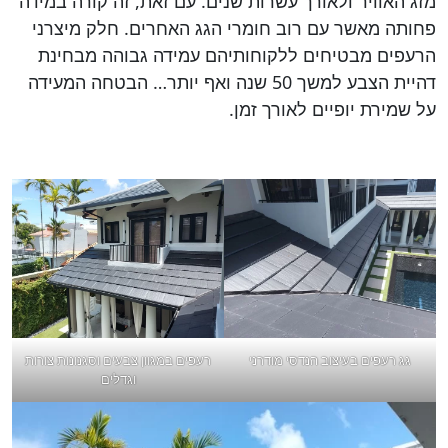
מזג האוויר ולאורך עשרות שנים. עם זאת, זה קורה במידה
פחותה מאשר עם רוב חומרי הגג האחרים. חלק מיצרני
הרעפים מבטיחים ללקוחותיהם עמידה גבוהה מבחינת
דהיית הצבע למשך 50 שנה ואף יותר… הבטחה המעידה
על שמירת יופיים לאורך זמן.
גג רעפים בעיצוב הנדסי מודרני
רעפים במגוון צבעים וסגנונות צורות
וגדלים