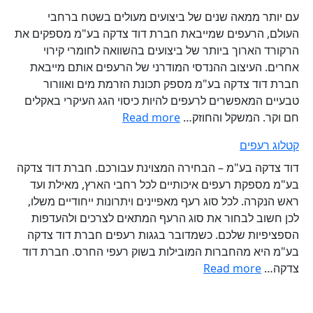
גגות
עם יותר ממאה שנים של ביצועים מעולים בשטח ברחבי
העולם, הרעפים שמייבאת חברת דוד צדקה בע"מ מספקים את
הרקורד הארוך ביותר של ביצועים בהשוואה לחומרי קירוי
אחרים. העיצוב ההנדסי המודרני של הרעפים אותם מייבאת
חברת דוד צדקה בע"מ מספק תכונת הזרמת מים ואוורור
טבעיים המאפשרים לרעפים להיות כיסוי הגג העיקרי באקלים
:
חם וקר. המשקל והחוזק…
Read more
רעפים
קטלוג רעפים
לגג
דוד צדקה בע"מ – הבחירה המצוינת עבורכם. חברת דוד צדקה
בע"מ מספקת רעפים איכותיים לכל רחבי הארץ, מאילת ועד
ראש הנקרה. לכל סוג רעף מאפיינים ויתרונות ייחודיים משלו,
לכן חשוב לבחור את סוג הרעף המתאים לצרכים ולהעדפות
הספציפיות שלכם. כשמדובר בגגות רעפים חברת דוד צדקה
בע"מ היא מהחברות המובילות בשוק רעפי החרס. חברת דוד
:
צדקה…
Read more
קטלוג
רעפים